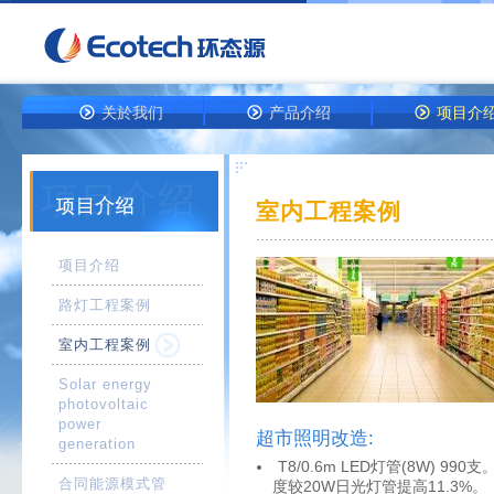
关於我们
产品介绍
项目介
室内工程案例
项目介绍
路灯工程案例
室内工程案例
Solar energy
photovoltaic
power
超市照明改造:
generation
T8/0.6m LED灯管(8W) 990支
合同能源模式管
度较20W日光灯管提高11.3%。